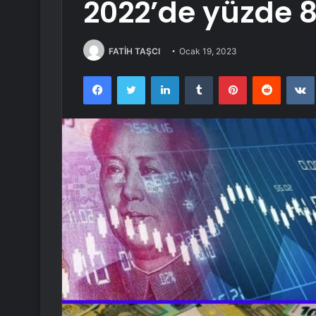
2022’de yüzde 8 
FATİH TAŞCI
Ocak 19, 2023
Facebook
Twitter
LinkedIn
Tumblr
Pinterest
Reddit