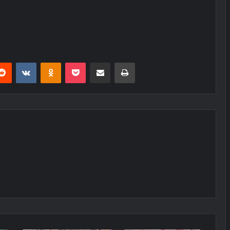
erest
Reddit
VKontakte
Odnoklassniki
Pocket
E-Posta ile paylaş
Yazdır