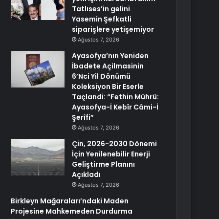
Tatlıses’in gelini
Yasemin Şefkatli
siparişlere yetişemiyor
Ağustos 7, 2026
Ayasofya’nın Yeniden
İbadete Açilmasinin
6’Nci Yil Dönümü
Koleksiyon Bir Eserle
Taçlandi: “Fethin Mührü:
Ayasofya-İ Kebîr Câmi-İ
Şerîfi”
Ağustos 7, 2026
Çin, 2026-2030 Dönemi
İçin Yenilenebilir Enerji
Geliştirme Planını
Açıkladı
Ağustos 7, 2026
Birkleyn Mağaraları’ndaki Maden
Projesine Mahkemeden Durdurma