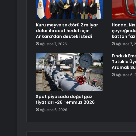
Kuru meyve sektörü 2 milyar
Honda, Ni
dolar ihracat hedefi için
çeyreğinde 
Ankara’dan destek istedi
kattan fazl
Ağustos 7, 2026
Ağustos 7, 
Fındıklı Em
Tutuklu Üye
Aramak Suç
Ağustos 6, 
Spot piyasada doğal gaz
fiyatları -26 Temmuz 2026
Ağustos 6, 2026