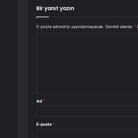
Bir yanıt yazın
E-posta adresiniz yayınlanmayacak.
Gerekli alanlar
*
i
Y
o
r
u
m
*
Ad
*
E-posta
*