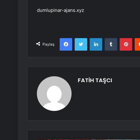
dumlupinar-ajans.xyz
Facebook
Twitter
LinkedIn
Tumblr
Pint
Paylaş
FATİH TAŞCI