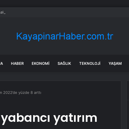
a’daki yangınlarda 4 itfaiye eri hayatını kaybetti
FA
HABER
EKONOMI
SAĞLIK
TEKNOLOJI
YAŞAM
m 2022’de yüzde 8 arttı
 yabancı yatırım