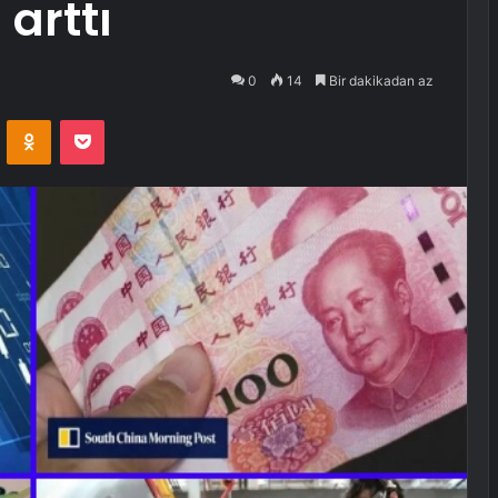
arttı
0
14
Bir dakikadan az
VKontakte
Odnoklassniki
Pocket