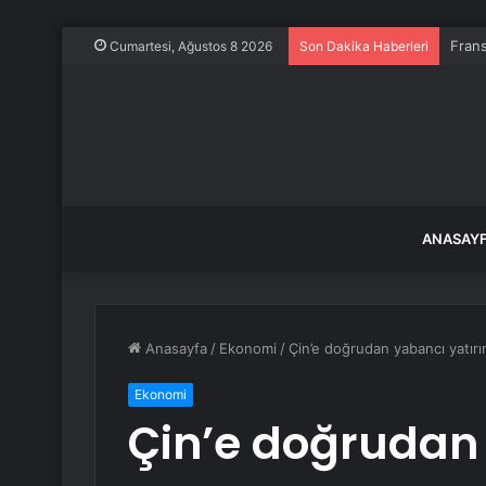
Frans
Cumartesi, Ağustos 8 2026
Son Dakika Haberleri
ANASAY
Anasayfa
/
Ekonomi
/
Çin’e doğrudan yabancı yatırı
Ekonomi
Çin’e doğrudan