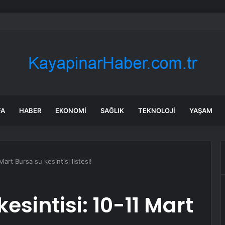
 Ester Exposito arasındaki gizli aşk sosyal medya paylaşımıyla kesinlik
FA
HABER
EKONOMI
SAĞLIK
TEKNOLOJI
YAŞAM
art Bursa su kesintisi listesi!
esintisi: 10-11 Mart