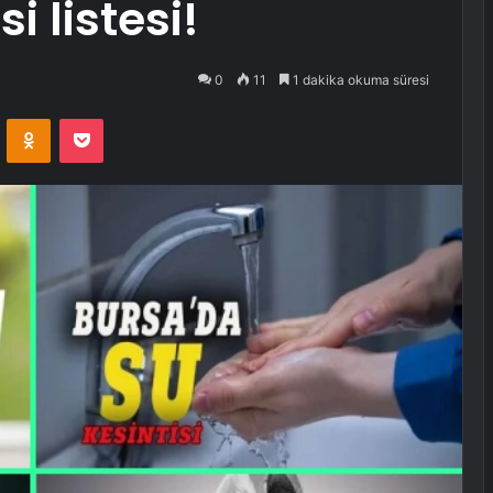
i listesi!
0
11
1 dakika okuma süresi
VKontakte
Odnoklassniki
Pocket