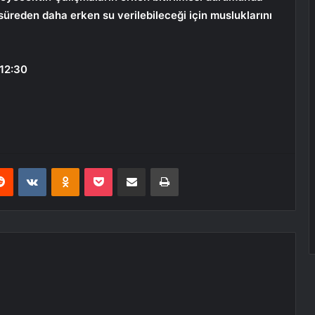
n süreden daha erken su verilebileceği için musluklarını
12:30
erest
Reddit
VKontakte
Odnoklassniki
Pocket
E-Posta ile paylaş
Yazdır