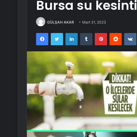
Bursa su kesintis
GÜLŞAH AKAR
Mart 31, 2023
Facebook
Twitter
LinkedIn
Tumblr
Pinterest
Reddit