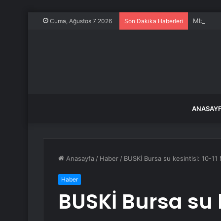
Mbappe ve
Cuma, Ağustos 7 2026
Son Dakika Haberleri
ANASAY
Anasayfa
/
Haber
/
BUSKİ Bursa su kesintisi: 10-11 M
Haber
BUSKİ Bursa su k