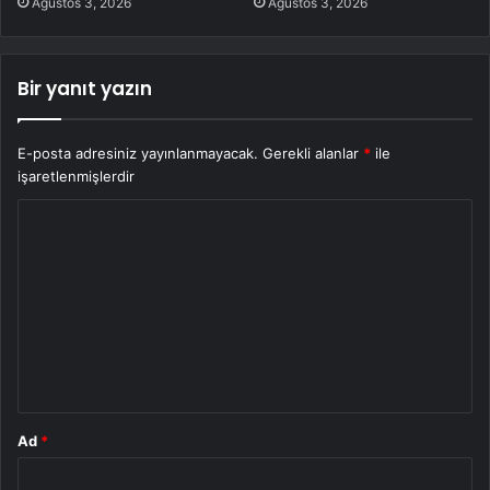
Ağustos 3, 2026
Ağustos 3, 2026
Bir yanıt yazın
E-posta adresiniz yayınlanmayacak.
Gerekli alanlar
*
ile
işaretlenmişlerdir
Y
o
r
u
m
*
Ad
*