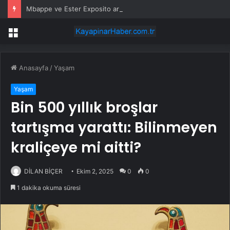
Mbappe ve Ester Exposito arasındaki gizli aşk sosyal medya paylaşımıyla kesinlik kazandı
Menü
Anasayfa
/
Yaşam
Yaşam
Bin 500 yıllık broşlar
tartışma yarattı: Bilinmeyen
kraliçeye mi aitti?
DİLAN BİÇER
Ekim 2, 2025
0
0
1 dakika okuma süresi