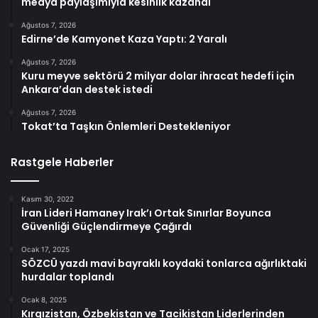
medya paylaşımıyla kesinlik kazandı
Ağustos 7, 2026
Edirne’de Kamyonet Kaza Yaptı: 2 Yaralı
Ağustos 7, 2026
Kuru meyve sektörü 2 milyar dolar ihracat hedefi için
Ankara’dan destek istedi
Ağustos 7, 2026
Tokat’ta Taşkın Önlemleri Destekleniyor
Rastgele Haberler
Kasım 30, 2022
İran Lideri Hamaney Irak’ı Ortak Sınırlar Boyunca
Güvenliği Güçlendirmeye Çağırdı
Ocak 17, 2025
SÖZCÜ yazdı mavi bayraklı koydaki tonlarca ağırlıktaki
hurdalar toplandı
Ocak 8, 2025
Kırgızistan, Özbekistan ve Tacikistan Liderlerinden