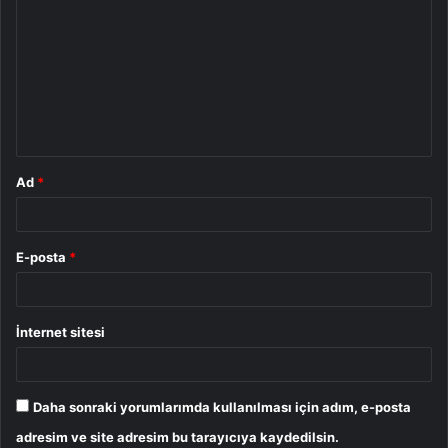
o
r
u
m
*
Ad
*
E-posta
*
İnternet sitesi
Daha sonraki yorumlarımda kullanılması için adım, e-posta
adresim ve site adresim bu tarayıcıya kaydedilsin.