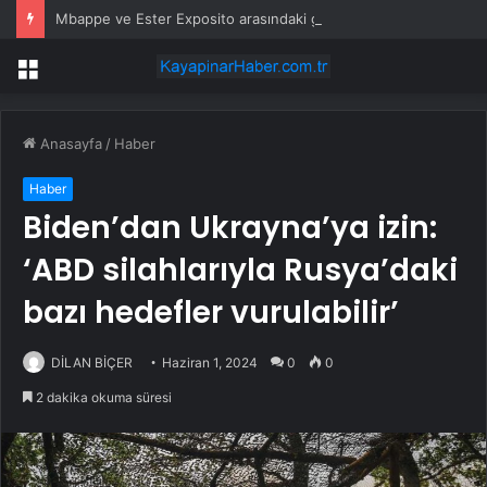
Mbappe ve Ester Exposito arasındaki gizli aşk sosyal medya paylaşımıyla kesinlik kazandı
Menü
Anasayfa
/
Haber
Haber
Biden’dan Ukrayna’ya izin:
‘ABD silahlarıyla Rusya’daki
bazı hedefler vurulabilir’
DİLAN BİÇER
Haziran 1, 2024
0
0
2 dakika okuma süresi