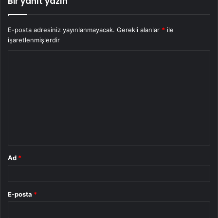
Bir yanıt yazın
E-posta adresiniz yayınlanmayacak.
Gerekli alanlar
*
ile
işaretlenmişlerdir
Y
o
r
u
m
*
Ad
*
E-posta
*