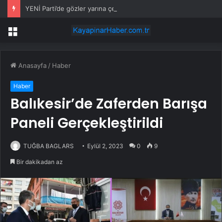
YENİ Parti’de gözler yarına çevrildi: Resmi açıklama yapılacak
Menü
Anasayfa
/
Haber
Haber
Balıkesir’de Zaferden Barışa
Paneli Gerçekleştirildi
TUĞBA BAGLARS
Eylül 2, 2023
0
9
Bir dakikadan az