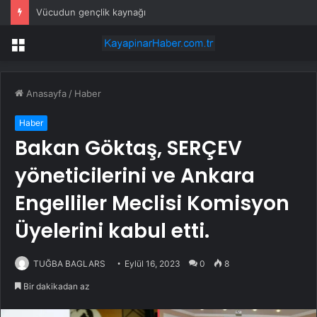
Vücudun gençlik kaynağı
Menü
Anasayfa
/
Haber
Haber
Bakan Göktaş, SERÇEV
yöneticilerini ve Ankara
Engelliler Meclisi Komisyon
Üyelerini kabul etti.
TUĞBA BAGLARS
Eylül 16, 2023
0
8
Bir dakikadan az