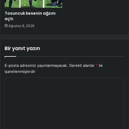
Tosuncuk kesenin ağzını
açtı
Ağustos 8, 2026
Bir yanıt yazın
E-posta adresiniz yayınlanmayacak.
Gerekli alanlar
*
ile
işaretlenmişlerdir
Y
o
r
u
m
*