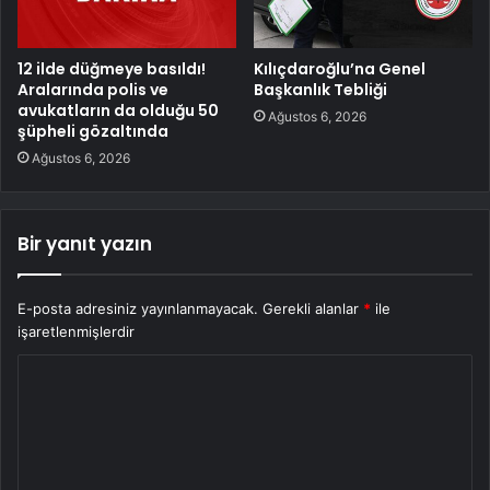
12 ilde düğmeye basıldı!
Kılıçdaroğlu’na Genel
Aralarında polis ve
Başkanlık Tebliği
avukatların da olduğu 50
Ağustos 6, 2026
şüpheli gözaltında
Ağustos 6, 2026
Bir yanıt yazın
E-posta adresiniz yayınlanmayacak.
Gerekli alanlar
*
ile
işaretlenmişlerdir
Y
o
r
u