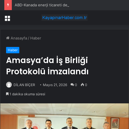
ABD-Kanada enerji ticareti değeri 2025’te artan gaz fiyatlarıyla yükseldi
Menü
Anasayfa
/
Haber
Haber
Amasya’da İş Birliği
Protokolü İmzalandı
DİLAN BİÇER
Mayıs 21, 2026
0
0
1 dakika okuma süresi