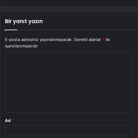
Bir yanıt yazın
E-posta adresiniz yayınlanmayacak.
Gerekli alanlar
*
ile
işaretlenmişlerdir
Y
o
r
u
m
*
Ad
*