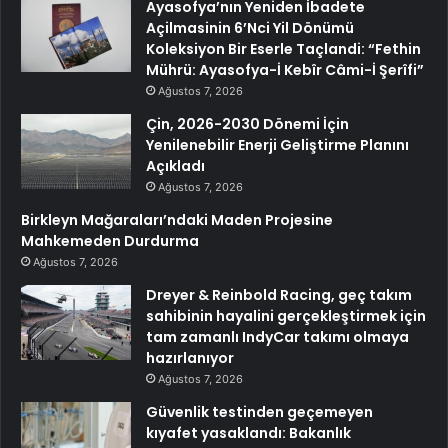
Ayasofya’nın Yeniden İbadete
Açilmasinin 6’Nci Yil Dönümü
Koleksiyon Bir Eserle Taçlandi: “Fethin
Mührü: Ayasofya-İ Kebîr Câmi-İ Şerîfi”
Ağustos 7, 2026
Çin, 2026-2030 Dönemi İçin
Yenilenebilir Enerji Geliştirme Planını
Açıkladı
Ağustos 7, 2026
Birkleyn Mağaraları’ndaki Maden Projesine
Mahkemeden Durdurma
Ağustos 7, 2026
Dreyer & Reinbold Racing, geç takım
sahibinin hayalini gerçekleştirmek için
tam zamanlı IndyCar takımı olmaya
hazırlanıyor
Ağustos 7, 2026
Güvenlik testinden geçemeyen
kıyafet yasaklandı: Bakanlık