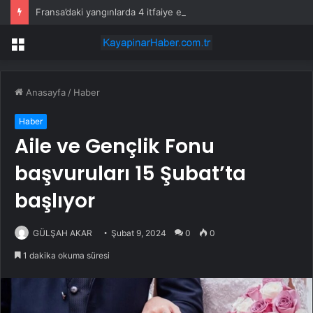
Fransa’daki yangınlarda 4 itfaiye eri hayatını kaybetti
Menü
Anasayfa
/
Haber
Haber
Aile ve Gençlik Fonu
başvuruları 15 Şubat’ta
başlıyor
GÜLŞAH AKAR
Şubat 9, 2024
0
0
1 dakika okuma süresi