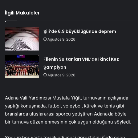
İlgili Makaleler
Şili’de 6.9 büyüklüğünde deprem
Ağustos 9, 2026
Filenin Sultanları VNL’de İkinci Kez
Şampiyon
Ağustos 9, 2026
Adana Vali Yardımcısı Mustafa Yiğit, turnuvanın açılışında
yaptığı konuşmada, futbol, ​​voleybol, kürek ve tenis gibi
branşlarda uluslararası sporcu yetiştiren Adana’da böyle
bir turnuva düzenlenmesinin çok uygun olduğunu söyledi.
Sporun her yaşta teşvik edilmesi gerektiğini ifade eden