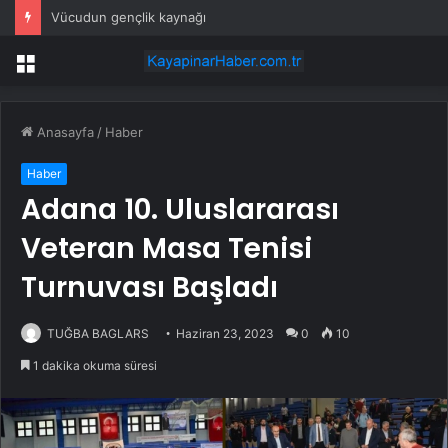
Vücudun gençlik kaynağı
Menü
Anasayfa
/
Haber
Haber
Adana 10. Uluslararası
Veteran Masa Tenisi
Turnuvası Başladı
TUĞBA BAGLARS
Haziran 23, 2023
0
10
1 dakika okuma süresi