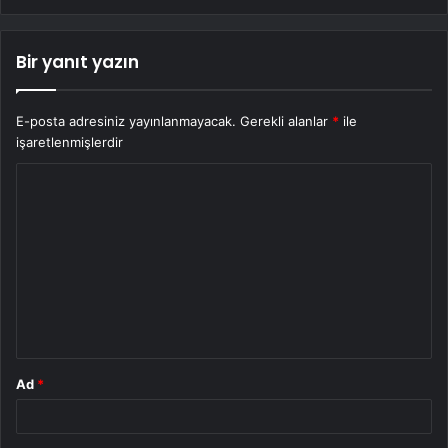
Bir yanıt yazın
E-posta adresiniz yayınlanmayacak.
Gerekli alanlar
*
ile
işaretlenmişlerdir
Y
o
r
u
m
*
Ad
*