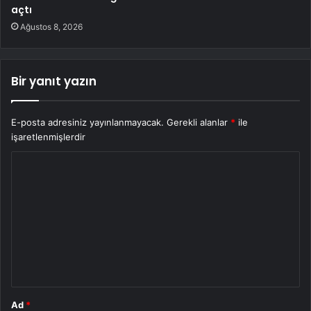
açtı
Ağustos 8, 2026
Bir yanıt yazın
E-posta adresiniz yayınlanmayacak.
Gerekli alanlar
*
ile
işaretlenmişlerdir
Y
o
r
u
m
*
Ad
*