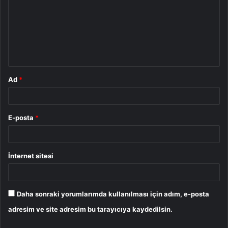
r
u
m
*
Ad
*
E-posta
*
İnternet sitesi
Daha sonraki yorumlarımda kullanılması için adım, e-posta
adresim ve site adresim bu tarayıcıya kaydedilsin.