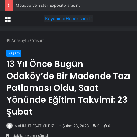
Mbappe ve Ester Exposito arasındaki gizli aşk sosyal medya paylaşımıyla kesinlik kazandı
Menü
Anasayfa
/
Yaşam
Yaşam
13 Yıl Önce Bugün
Odaköy’de Bir Madende Tazı
Patlaması Oldu, Saat
Yönünde Eğitim Takvimi: 23
Şubat
MAHMUT ESAT YILDIZ
Şubat 23, 2023
0
6
1 dakika okuma süresi