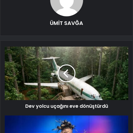
ÜMİT SAVĞA
Dev yolcu uçağını eve dönüştürdü