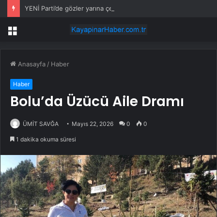
YENİ Parti’de gözler yarına çevrildi: Resmi açıklama yapılacak
Menü
Anasayfa
/
Haber
Haber
Bolu’da Üzücü Aile Dramı
ÜMİT SAVĞA
Mayıs 22, 2026
0
0
1 dakika okuma süresi