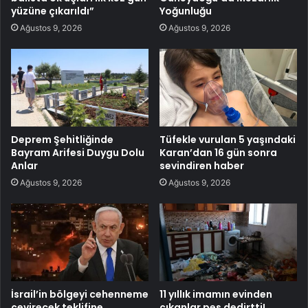
yüzüne çıkarıldı”
Yoğunluğu
Ağustos 9, 2026
Ağustos 9, 2026
Deprem Şehitliğinde
Tüfekle vurulan 5 yaşındaki
Bayram Arifesi Duygu Dolu
Karan’dan 16 gün sonra
Anlar
sevindiren haber
Ağustos 9, 2026
Ağustos 9, 2026
İsrail’in bölgeyi cehenneme
11 yıllık imamın evinden
çevirecek teklifine
çıkanlar pes dedirtti!