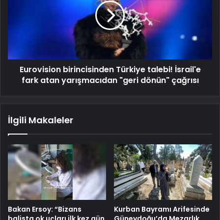
Eurovision birincisinden Türkiye talebi! İsrail'e
fark atan yarışmacıdan "geri dönün" çağrısı
İlgili Makaleler
Bakan Ersoy: “Bizans
Kurban Bayramı Arifesinde
balista ok uçları ilk kez gün
Güneydoğu’da Mezarlık